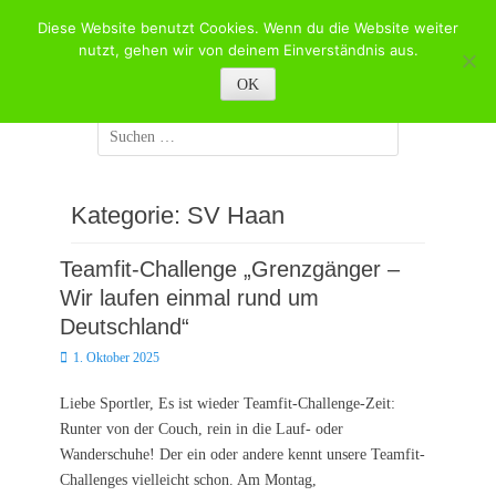
Zum
Diese Website benutzt Cookies. Wenn du die Website weiter
Inhalt
Willkommen beim
nutzt, gehen wir von deinem Einverständnis aus.
springen
Sportverband Haan e.V.
OK
Suchen
nach:
Kategorie:
SV Haan
Teamfit-Challenge „Grenzgänger –
Wir laufen einmal rund um
Deutschland“
Posted
1. Oktober 2025
on
Liebe Sportler, Es ist wieder Teamfit-Challenge-Zeit:
Runter von der Couch, rein in die Lauf- oder
Wanderschuhe! Der ein oder andere kennt unsere Teamfit-
Challenges vielleicht schon. Am Montag,