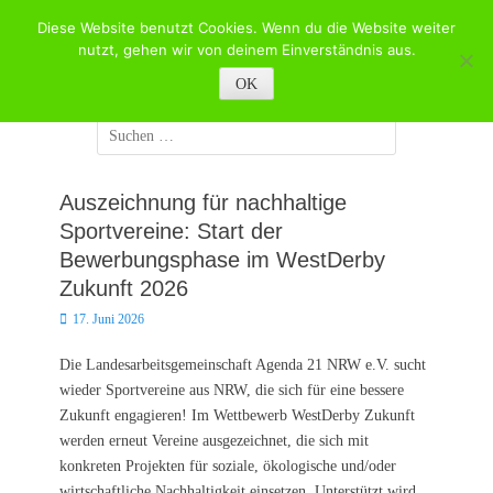
Zum
Diese Website benutzt Cookies. Wenn du die Website weiter
Inhalt
Willkommen beim
nutzt, gehen wir von deinem Einverständnis aus.
springen
Sportverband Haan e.V.
OK
Suchen
nach:
Auszeichnung für nachhaltige
Sportvereine: Start der
Bewerbungsphase im WestDerby
Zukunft 2026
Posted
17. Juni 2026
on
Die Landesarbeitsgemeinschaft Agenda 21 NRW e.V. sucht
wieder Sportvereine aus NRW, die sich für eine bessere
Zukunft engagieren! Im Wettbewerb WestDerby Zukunft
werden erneut Vereine ausgezeichnet, die sich mit
konkreten Projekten für soziale, ökologische und/oder
wirtschaftliche Nachhaltigkeit einsetzen. Unterstützt wird