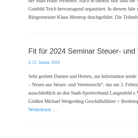
der Stadt Haan verliehen. Auch in diesem Jahr fand die
Gunhild Teich hervorragend organisiert. In diesem Jahr 
Bürgermeister Klaus Mentrop durchgeführt. Die Teiln
Fit für 2024 Seminar Steuer- und
Posted
12. Januar 2024
on
Sehr geehrte Damen und Herren, zur Information sende
– Neues aus Steuer- und Vereinsrecht“, das am 3. Febru
ausschließlich an den Stadt-Sportverband Langenfeld e
Grüßen Michael Weigerding Geschäftsführer + Breitensp
Weiterlesen …