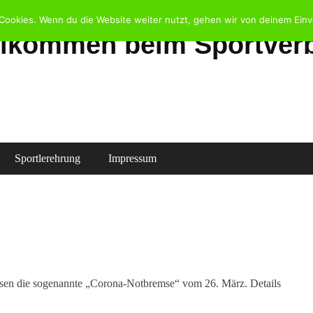
Cookies. Wenn du die Website weiter nutzt, gehen wir von deinem Einv
llkommen beim Sportverb
Sportlerehrung
Impressum
eisen die sogenannte „Corona-Notbremse“ vom 26. März. Details