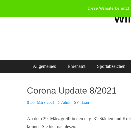
Zum
Diese Website benutzt 
Inhalt
Wi
springen
Primäres Menü
Allgemeines
Ehrenamt
Sportabzeichen
Corona Update 8/2021
Posted
Autor
30. März 2021
Admin-SV-Haan
on
Ab dem 29. März greift in den u. g. 31 Städten und Kr
können Sie hier nachlesen: